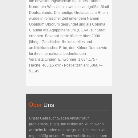
die bevölkerungsreichste Stadt des Landes
Nordrhein-Westfalen sowie die viertgrößte Stadt
Deutschlands. Die heutige Großstadt am Rhein
wurde in römischer Zeit unter dem Namen
Oppidum Ubiorum gegründet und als Colonia
Claudia Ara Agrippinensium (CCAA) zur Stadt
erhoben. Bekannt ist sie für ihre über 2000-
jährige Geschichte, ihr kulturelles und
architektonisches Erbe, den Kölner Dom sowie
für ihre international bedeutenden
Veranstaltungen. Einwohner: 1.034.175 -
Fläche: 405,16 km² - Postleitzahlen: 50667–
51149
Über
Uns
Unser Gebrauchtwagen Ankauf läuft
problemlos, zügig und diskret ab. Auch wenn
wir beim Kunden unterwegs sind, checken wir
regelmäßig unsere Firmenwebsite nach neuen